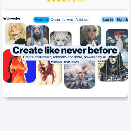
★★★★½ 4.7/5
🖌️Artbreeder
Нейросеть которая "скрещивает" ваши картинки и
создаёт уникальные арты.
★★★★½ 4.7/5