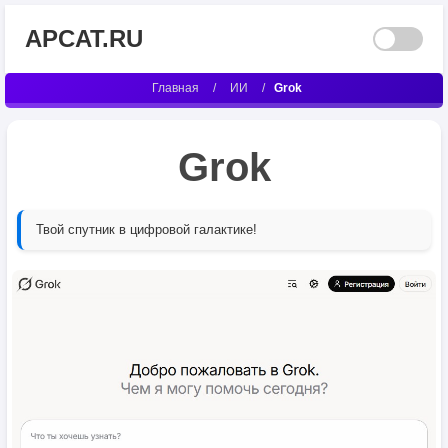
APCAT.RU
Главная
/
ИИ
/
Grok
Grok
Твой спутник в цифровой галактике!