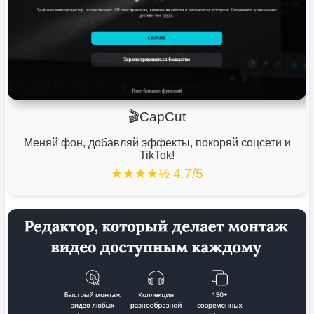
🎬CapCut
Меняй фон, добавляй эффекты, покоряй соцсети и
TikTok!
★★★★½ 4.7/5