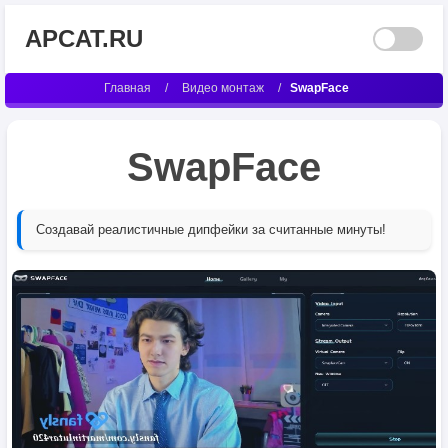
APCAT.RU
Главная
/
Видео монтаж
/
SwapFace
SwapFace
Создавай реалистичные дипфейки за считанные минуты!