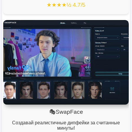
★★★★½ 4.7/5
🎭SwapFace
Создавай реалистичные дипфейки за считанные
минуты!