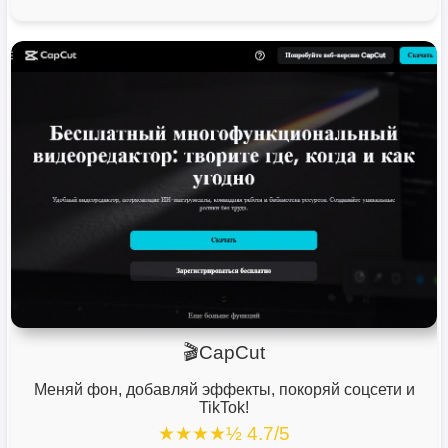
🎬CapCut
Меняй фон, добавляй эффекты, покоряй соцсети и
TikTok!
★★★★½ 4.7/5