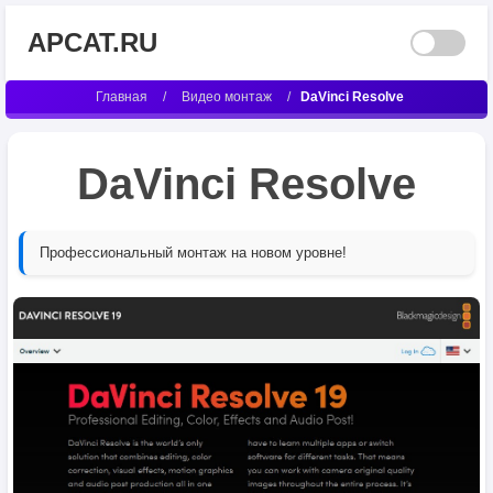
APCAT.RU
Главная
/
Видео монтаж
/
DaVinci Resolve
DaVinci Resolve
Профессиональный монтаж на новом уровне!