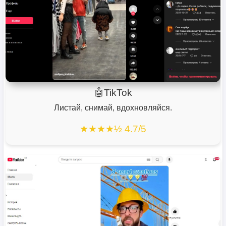
🤖TikTok
Листай, снимай, вдохновляйся.
★★★★½ 4.7/5