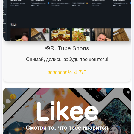
☘️RuTube Shorts
Снимай, делись, забудь про хештеги!
★★★★½ 4.7/5