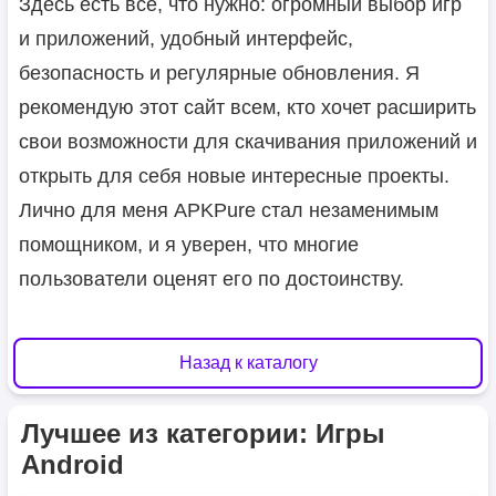
Здесь есть всё, что нужно: огромный выбор игр
и приложений, удобный интерфейс,
безопасность и регулярные обновления. Я
рекомендую этот сайт всем, кто хочет расширить
свои возможности для скачивания приложений и
открыть для себя новые интересные проекты.
Лично для меня APKPure стал незаменимым
помощником, и я уверен, что многие
пользователи оценят его по достоинству.
Назад к каталогу
Лучшее из категории: Игры
Android