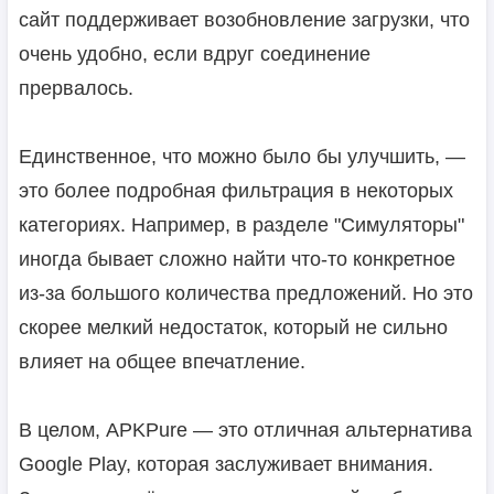
сайт поддерживает возобновление загрузки, что
очень удобно, если вдруг соединение
прервалось.
Единственное, что можно было бы улучшить, —
это более подробная фильтрация в некоторых
категориях. Например, в разделе "Симуляторы"
иногда бывает сложно найти что-то конкретное
из-за большого количества предложений. Но это
скорее мелкий недостаток, который не сильно
влияет на общее впечатление.
В целом, APKPure — это отличная альтернатива
Google Play, которая заслуживает внимания.