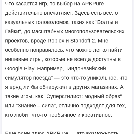
Что касается игр, то выбор на APKPure
действительно впечатляет. Здесь есть всё: от
казуальных головоломок, таких как "Болты и
Гайки", до масштабных многопользовательских
проектов, вроде Roblox и Standoff 2. Мне
особенно понравилось, что можно легко найти
нишевые игры, которые не всегда доступны в
Google Play. Например, "Индонезийский
симулятор поезда" — это что-то уникальное, что
я вряд ли бы обнаружил в других магазинах. А
такие игры, как "Суперстилист: модный образ"
или "Знание – сила", отлично подходят для тех,
кто любит что-то необычное и креативное.
Еще один плюс APKPure — это возможность