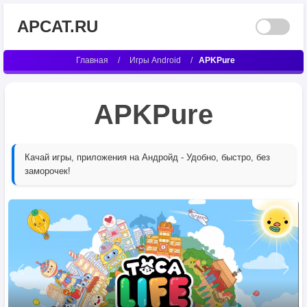
APCAT.RU
Главная
/
Игры Android
/
APKPure
APKPure
Качай игры, приложения на Андройд - Удобно, быстро, без
заморочек!