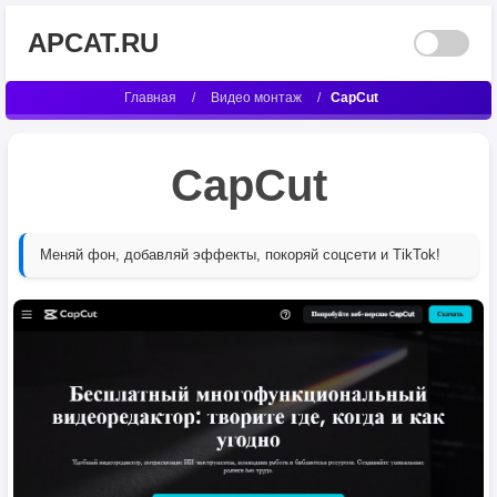
APCAT.RU
Главная
/
Видео монтаж
/
CapCut
CapCut
Меняй фон, добавляй эффекты, покоряй соцсети и TikTok!