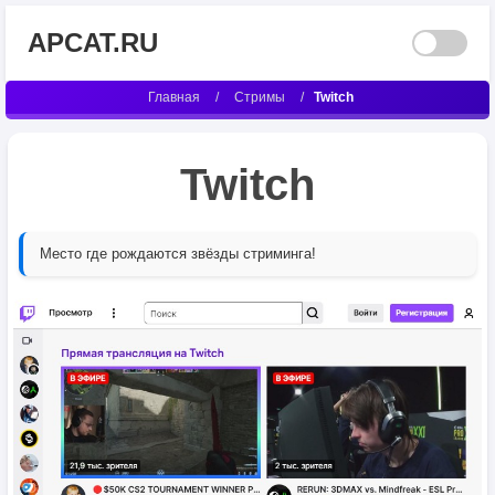
APCAT.RU
Главная
/
Стримы
/
Twitch
Twitch
Место где рождаются звёзды стриминга!