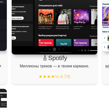
🎸Spotify
х
Миллионы треков — в твоем кармане.
М
★★★★½ 4.7/5