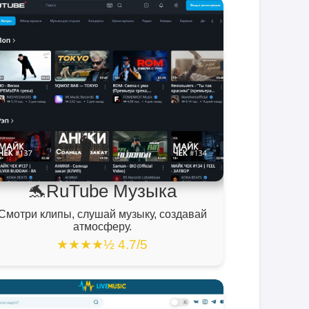
🐬RuTube Музыка
Смотри клипы, слушай музыку, создавай
атмосферу.
★★★★½ 4.7/5