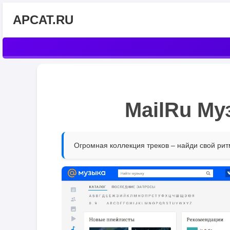
APCAT.RU
MailRu Му
Огромная коллекция треков – найди свой рит