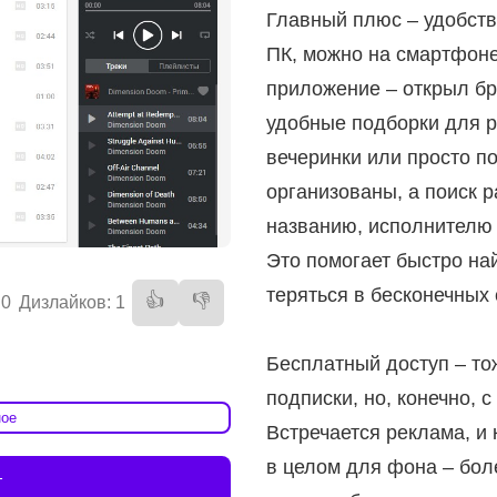
Главный плюс – удобств
ПК, можно на смартфоне
приложение – открыл бр
удобные подборки для р
вечеринки или просто п
организованы, а поиск р
названию, исполнителю 
Это помогает быстро най
теряться в бесконечных 
👍
👎
 0
Дизлайков: 1
Бесплатный доступ – то
подписки, но, конечно, 
ное
Встречается реклама, и 
в целом для фона – боле
т