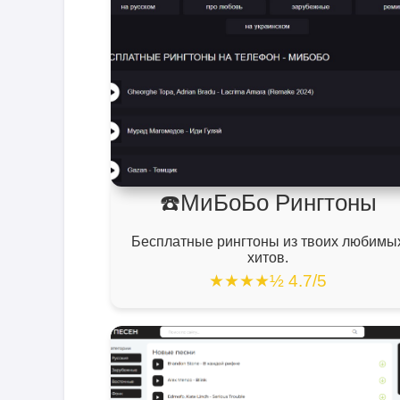
☎️МиБоБо Рингтоны
Бесплатные рингтоны из твоих любимы
хитов.
★★★★½ 4.7/5