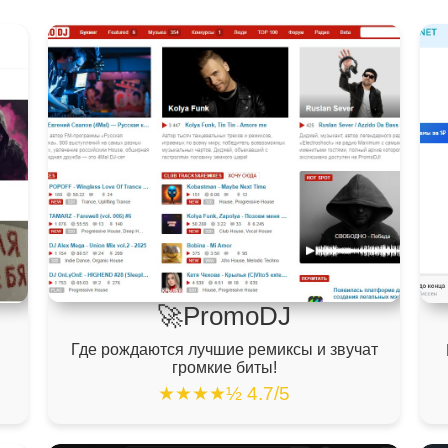
🚀PromoDJ
Где рождаются лучшие ремиксы и звучат
.
громкие биты!
★★★★½ 4.7/5