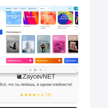
🐌ZaycevNET
Всё, что ты любишь, в одном плейлисте!
★★★★½ 4.7/5