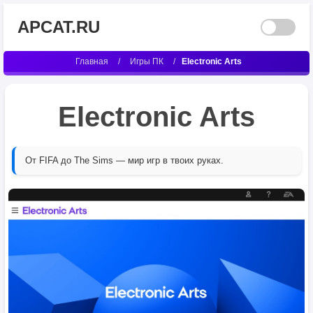
APCAT.RU
Главная
/
Игры ПК
/
Electronic Arts
Electronic Arts
От FIFA до The Sims — мир игр в твоих руках.